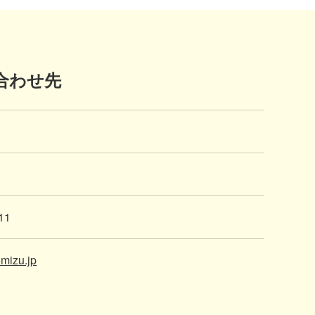
合わせ先
11
mizu.jp